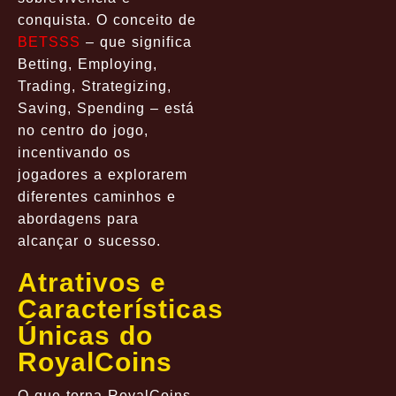
conquista. O conceito de
BETSSS
– que significa
Betting, Employing,
Trading, Strategizing,
Saving, Spending
– está
no centro do jogo,
incentivando os
jogadores a explorarem
diferentes caminhos e
abordagens para
alcançar o sucesso.
Atrativos e
Características
Únicas do
RoyalCoins
O que torna RoyalCoins