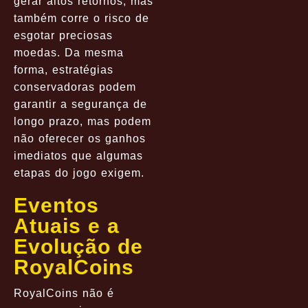
gerar altos retornos, mas
também corre o risco de
esgotar preciosas
moedas. Da mesma
forma, estratégias
conservadoras podem
garantir a segurança de
longo prazo, mas podem
não oferecer os ganhos
imediatos que algumas
etapas do jogo exigem.
Eventos
Atuais e a
Evolução de
RoyalCoins
RoyalCoins não é