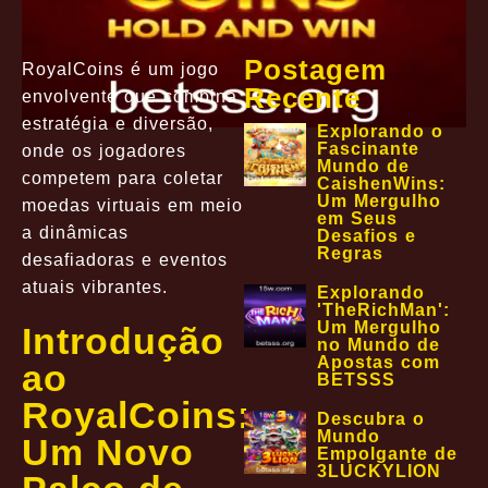
Postagem
RoyalCoins é um jogo
Recente
envolvente que combina
estratégia e diversão,
Explorando o
Fascinante
onde os jogadores
Mundo de
competem para coletar
CaishenWins:
Um Mergulho
moedas virtuais em meio
em Seus
a dinâmicas
Desafios e
Regras
desafiadoras e eventos
atuais vibrantes.
Explorando
'TheRichMan':
Um Mergulho
Introdução
no Mundo de
Apostas com
ao
BETSSS
RoyalCoins:
Descubra o
Mundo
Um Novo
Empolgante de
3LUCKYLION