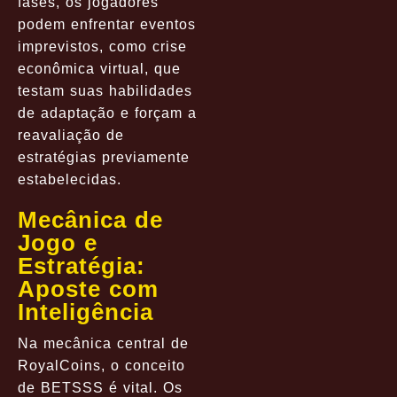
fases, os jogadores
podem enfrentar eventos
imprevistos, como crise
econômica virtual, que
testam suas habilidades
de adaptação e forçam a
reavaliação de
estratégias previamente
estabelecidas.
Mecânica de
Jogo e
Estratégia:
Aposte com
Inteligência
Na mecânica central de
RoyalCoins, o conceito
de BETSSS é vital. Os