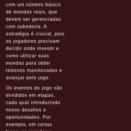
com um número básico
de moedas reais, que
devem ser gerenciadas
com sabedoria. A
estratégia é crucial, pois
os jogadores precisam
decidir onde investir e
como utilizar suas
moedas para obter
retornos maximizados e
avançar pelo jogo.
Os eventos do jogo são
divididos em etapas,
cada qual introduzindo
novos desafios e
oportunidades. Por
exemplo, em certas