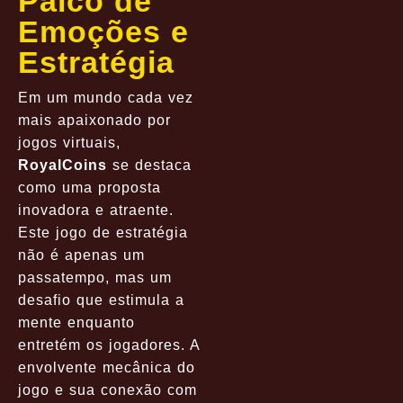
Palco de
Emoções e
Estratégia
Em um mundo cada vez
mais apaixonado por
jogos virtuais,
RoyalCoins
se destaca
como uma proposta
inovadora e atraente.
Este jogo de estratégia
não é apenas um
passatempo, mas um
desafio que estimula a
mente enquanto
entretém os jogadores. A
envolvente mecânica do
jogo e sua conexão com