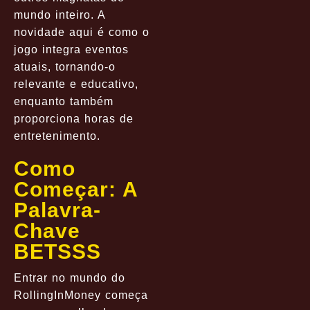
mundo inteiro. A
novidade aqui é como o
jogo integra eventos
atuais, tornando-o
relevante e educativo,
enquanto também
proporciona horas de
entretenimento.
Como
Começar: A
Palavra-
Chave
BETSSS
Entrar no mundo do
RollingInMoney começa