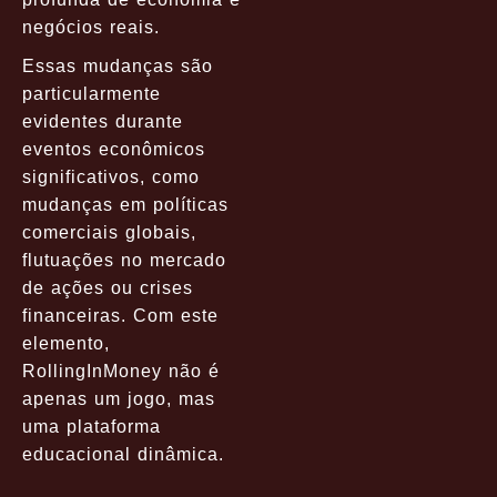
negócios reais.
Essas mudanças são
particularmente
evidentes durante
eventos econômicos
significativos, como
mudanças em políticas
comerciais globais,
flutuações no mercado
de ações ou crises
financeiras. Com este
elemento,
RollingInMoney não é
apenas um jogo, mas
uma plataforma
educacional dinâmica.