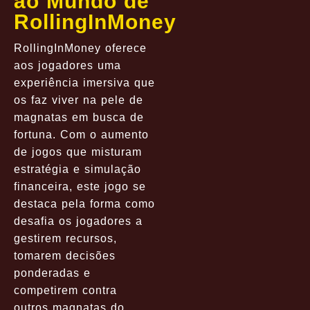
ao Mundo de
RollingInMoney
RollingInMoney oferece
aos jogadores uma
experiência imersiva que
os faz viver na pele de
magnatas em busca de
fortuna. Com o aumento
de jogos que misturam
estratégia e simulação
financeira, este jogo se
destaca pela forma como
desafia os jogadores a
gestirem recursos,
tomarem decisões
ponderadas e
competirem contra
outros magnatas do