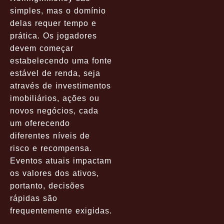
simples, mas o domínio
delas requer tempo e
prática. Os jogadores
devem começar
estabelecendo uma fonte
estável de renda, seja
através de investimentos
imobiliários, ações ou
novos negócios, cada
um oferecendo
diferentes níveis de
risco e recompensa.
Eventos atuais impactam
os valores dos ativos,
portanto, decisões
rápidas são
frequentemente exigidas.