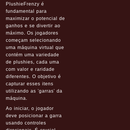
PlushieFrenzy é
fundamental para
maximizar o potencial de
ganhos e se divertir ao
máximo. Os jogadores
começam selecionando
uma máquina virtual que
contém uma variedade
de plushies, cada uma
com valor e raridade
diferentes. O objetivo é
capturar esses itens
utilizando as 'garras' da
máquina.
Ao iniciar, o jogador
deve posicionar a garra
usando controles