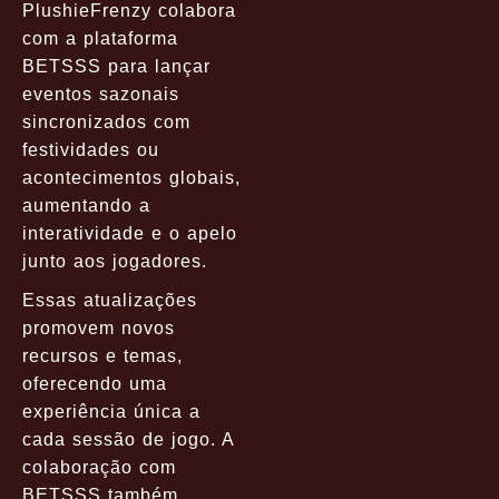
PlushieFrenzy colabora
com a plataforma
BETSSS para lançar
eventos sazonais
sincronizados com
festividades ou
acontecimentos globais,
aumentando a
interatividade e o apelo
junto aos jogadores.
Essas atualizações
promovem novos
recursos e temas,
oferecendo uma
experiência única a
cada sessão de jogo. A
colaboração com
BETSSS também