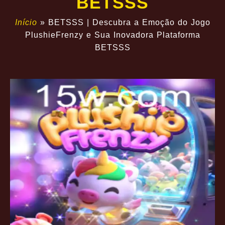
BETSSS
Início
»
BETSSS | Descubra a Emoção do Jogo
PlushieFrenzy e Sua Inovadora Plataforma
BETSSS