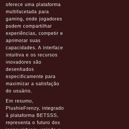
oferece uma plataforma
multifacetada para
gaming, onde jogadores
podem compartilhar
experiências, competir e
aprimorar suas
capacidades. A interface
intuitiva e os recursos
inovadores são
desenhados
especificamente para
maximizar a satisfação
do usuário.
Em resumo,
PlushieFrenzy, integrado
à plataforma BETSSS,
representa o futuro dos