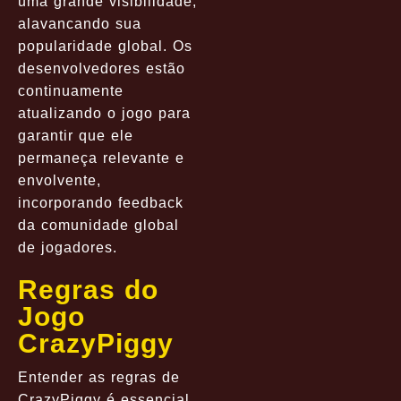
uma grande visibilidade,
alavancando sua
popularidade global. Os
desenvolvedores estão
continuamente
atualizando o jogo para
garantir que ele
permaneça relevante e
envolvente,
incorporando feedback
da comunidade global
de jogadores.
Regras do
Jogo
CrazyPiggy
Entender as regras de
CrazyPiggy é essencial