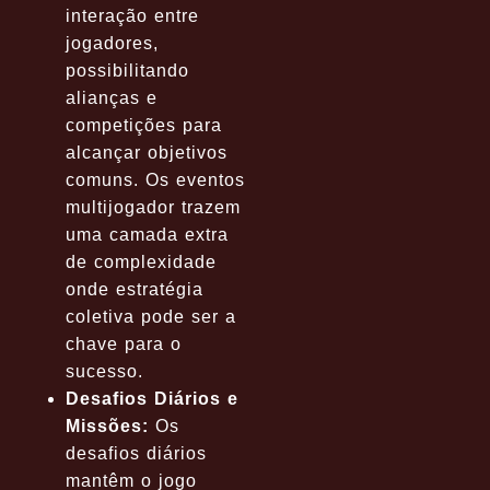
interação entre
jogadores,
possibilitando
alianças e
competições para
alcançar objetivos
comuns. Os eventos
multijogador trazem
uma camada extra
de complexidade
onde estratégia
coletiva pode ser a
chave para o
sucesso.
Desafios Diários e
Missões:
Os
desafios diários
mantêm o jogo