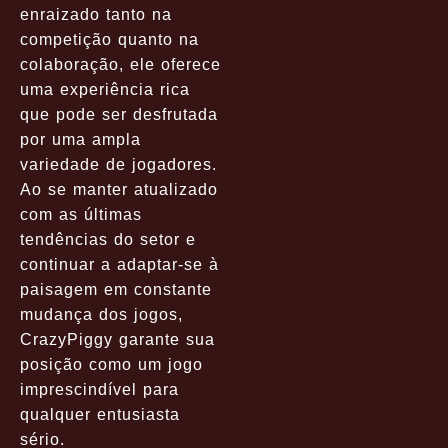
enraizado tanto na
competição quanto na
colaboração, ele oferece
uma experiência rica
que pode ser desfrutada
por uma ampla
variedade de jogadores.
Ao se manter atualizado
com as últimas
tendências do setor e
continuar a adaptar-se à
paisagem em constante
mudança dos jogos,
CrazyPiggy garante sua
posição como um jogo
imprescindível para
qualquer entusiasta
sério.