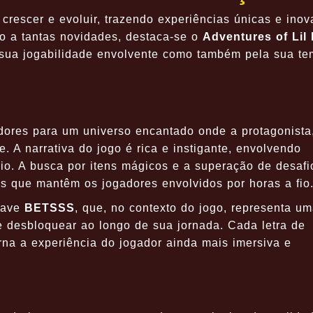
crescer e evoluir, trazendo experiências únicas e ino
o a tantas novidades, destaca-se o
Adventures of Lil
 sua jogabilidade envolvente como também pela sua te
dores para um universo encantado onde a protagonista,
A narrativa do jogo é rica e instigante, envolvendo
rio. A busca por itens mágicos e a superação de desafi
 que mantêm os jogadores envolvidos por horas a fio
chave
BETSSS
, que, no contexto do jogo, representa um
e desbloquear ao longo de sua jornada. Cada letra de
na a experiência do jogador ainda mais imersiva e