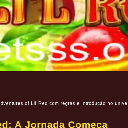
ventures of Lil Red com regras e introdução no unive
Red: A Jornada Começa