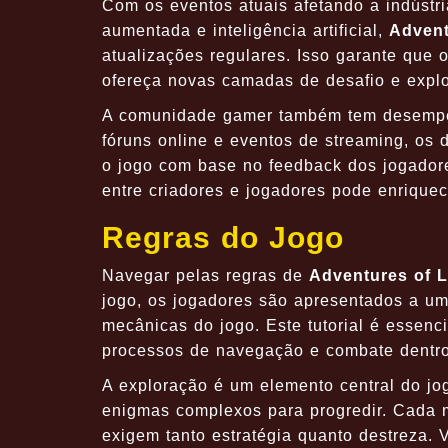
Com os eventos atuais afetando a indústr
aumentada e inteligência artificial,
Advent
atualizações regulares. Isso garante que
ofereça novas camadas de desafio e expl
A comunidade gamer também tem desempen
fóruns online e eventos de streaming, os
o jogo com base no feedback dos jogadore
entre criadores e jogadores pode enriquec
Regras do Jogo
Navegar pelas regras de
Adventures of L
jogo, os jogadores são apresentados a um t
mecânicas do jogo. Este tutorial é essenc
processos de navegação e combate dentro
A exploração é um elemento central do jo
enigmas complexos para progredir. Cada 
exigem tanto estratégia quanto destreza. 