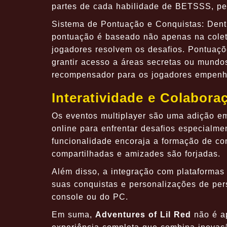
partes de cada habilidade de BETSSS, per
Sistema de Pontuação e Conquistas: Dent
pontuação é baseado não apenas na colet
jogadores resolvem os desafios. Pontuaçõ
grantir acesso a áreas secretas ou mundo
recompensador para os jogadores empenh
Interatividade e Colabora
Os eventos multiplayer são uma adição em
online para enfrentar desafios especialmen
funcionalidade encoraja a formação de co
compartilhadas e amizades são forjadas.
Além disso, a integração com plataformas
suas conquistas e personalizações de pe
console ou do PC.
Em suma,
Adventures of Lil Red
não é a