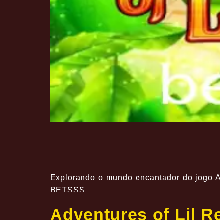
Explorando o mundo encantador do jogo Ad
BETSSS.
Adventures of Lil 