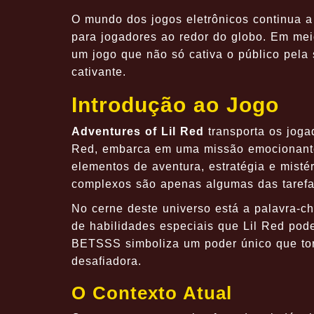
O mundo dos jogos eletrônicos continua a 
para jogadores ao redor do globo. Em mei
um jogo que não só cativa o público pela
cativante.
Introdução ao Jogo
Adventures of Lil Red
transporta os joga
Red, embarca em uma missão emocionante. 
elementos de aventura, estratégia e misté
complexos são apenas algumas das tarefas
No cerne deste universo está a palavra-
de habilidades especiais que Lil Red pod
BETSSS simboliza um poder único que tor
desafiadora.
O Contexto Atual